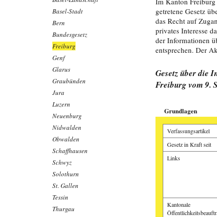
Im Kanton Freiburg 
getretene Gesetz üb
Basel-Stadt
das Recht auf Zugan
Bern
privates Interesse 
Bundesgesetz
der Informationen 
Freiburg
entsprechen. Der Akt
Genf
Glarus
Gesetz über die 
Graubünden
Freiburg vom 9. 
Jura
Luzern
Grundlagen
Neuenburg
Nidwalden
Verfassungsartikel
Obwalden
Gesetz in Kraft seit
Schaffhausen
Links
Schwyz
Solothurn
St. Gallen
Tessin
Kantonale
Thurgau
Öffentlichkeitsbeauftr