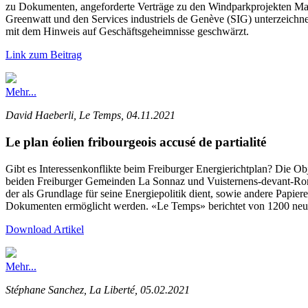
zu Dokumenten, angeforderte Verträge zu den Windparkprojekten Mass
Greenwatt und den Services industriels de Genève (SIG) unterzeic
mit dem Hinweis auf Geschäftsgeheimnisse geschwärzt.
Link zum Beitrag
Mehr...
David Haeberli, Le Temps, 04.11.2021
Le plan éolien fribourgeois accusé de partialité
Gibt es Interessenkonflikte beim Freiburger Energierichtplan? Die Obj
beiden Freiburger Gemeinden La Sonnaz und Vuisternens-devant-Romo
der als Grundlage für seine Energiepolitik dient, sowie andere Papi
Dokumenten ermöglicht werden. «Le Temps» berichtet von 1200 neu g
Download Artikel
Mehr...
Stéphane Sanchez, La Liberté, 05.02.2021