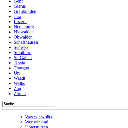
Genf
Glarus
Graubünden
Jura
Luzern
Neuenburg
Nidwalden
Obwalden
Schaffhausen
Schwyz
Solothurn
St. Gallen
Tessin
Thurgau
Uri
Waadt
Wallis
Zug
Zürich
Was wir wollen
Wer wir sind
Unterstützen