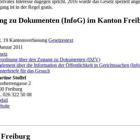
rivates Interesse dagegen spricht. 2016 wurde das Gesetz speziell an
g ist in der Regel gratis.
ang zu Dokumenten (InfoG) im Kanton Frei
t. 19 Kantonsverfassung
Gesetzestext
 Januar 2011
setz
rordnung über den Zugang zu Dokumenten (DZV)
glement über die Information der Öffentlichkeit in Gerichtssachen (I
sterbriefe für das Gesuch
rtine Stoffel
orherrengasse 2
00 Freiburg
l. 026 322 50 08
Mail
bsite
 Freiburg