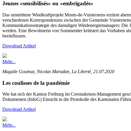
Jeunes «sensibilisés» ou «embrigadés»
Das umstrittene Windkraftprojekt Monts-de-Vuisternens erzürnt aber
verschiedenen Korrespondenzen zwischen der Gemeinde Vuisternens
Kommunikationsstrategie des damaligen Windenergiemanagers: Die J
werden. Eine Bewohnerin von Sommentier kritisiert das Vorhaben als 
beeinflussen.
Download Artikel
Mehr...
Magalie Goumaz, Nicolas Maradan, La Liberté, 21.07.2020
Les coulisses de la pandémie
Wie hat sich der Kanton Freiburg im Coronakrisen-Management gesch
Dokumenten (InfoG) Einsicht in die Protokolle des Kantonalen Führ
Download Artikel
Mehr...