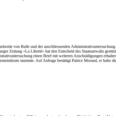
retär von Bulle und der anschliessenden Administrativuntersuchung z
burger Zeitung «La Liberté» hat den Entscheid des Staatsanwalts gestüt
strativuntersuchung einen Brief mit weiteren Anschuldigungen erhalten 
meinderats stammte. Auf Anfrage bestätigt Patrice Morand, er habe di