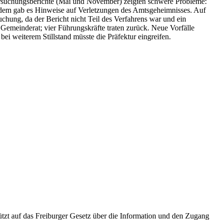
ersuchungsberichte (Mai und November) zeigten schwere Probleme:
zudem gab es Hinweise auf Verletzungen des Amtsgeheimnisses. Auf
uchung, da der Bericht nicht Teil des Verfahrens war und ein
 Gemeinderat; vier Führungskräfte traten zurück. Neue Vorfälle
i weiterem Stillstand müsste die Präfektur eingreifen.
tzt auf das Freiburger Gesetz über die Information und den Zugang