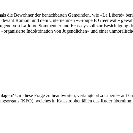
mals die Bewohner der benachbarten Gemeinden, wie «La Liberté» beri
-devant-Romont und dem Unternehmen «Groupe E Greenwatt» gewährt.
ugend von La Joux, Sommentier und Ecasseys soll zur Besichtigung d
«organisierte Indoktrination von Jugendlichen» und einer unmoralische
lagen? Um diese Frage zu beantworten, verlangte «La Liberté» auf Gr
ungsorgans (KFO), welches in Katastrophenfällen das Ruder übernimmt