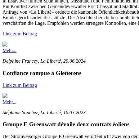
In Estavayer führten Spannungen, Misstrauen und Fehlfunktionen im
Ein Konflikt zwischen Gemeindeverwalter Eric Chassot und Stadtrat 
Anfrage von «La Liberté» ordnete die kantonale Öffentlichkeitsbeauftr
Bundesgerichtsurteil dies stützte. Der Abschlussbericht beschreibt t
verschärften die Lage. Empfohlen werden strengere Kontrollen, eine 
Link zum Beitrag
Mehr...
Delphine Francey, La Liberté, 29.06.2024
Confiance rompue à Gletterens
Link zum Beitrag
Mehr...
Stéphane Sanchez, La Liberté, 16.03.2023
Groupe E Greenwatt dévoile deux contrats éoliens
Der Stromversorger Groupe E Greenwatt veröffentlicht zwei von der 