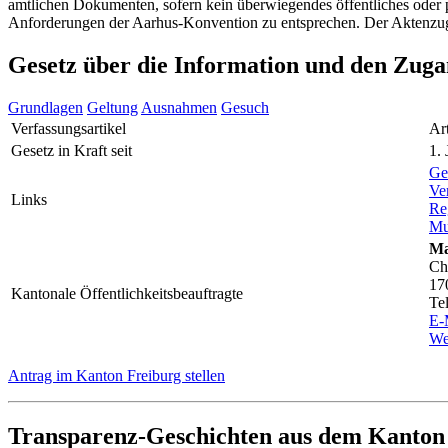
amtlichen Dokumenten, sofern kein überwiegendes öffentliches oder p
Anforderungen der Aarhus-Konvention zu entsprechen. Der Aktenzugan
Gesetz über die Information und den Zug
Grundlagen
Geltung
Ausnahmen
Gesuch
Verfassungsartikel
Ar
Gesetz in Kraft seit
1.
Ge
Ve
Links
Re
Mu
Ma
Ch
17
Kantonale Öffentlichkeitsbeauftragte
Te
E-
We
Antrag im Kanton Freiburg stellen
Transparenz-Geschichten aus dem Kanton