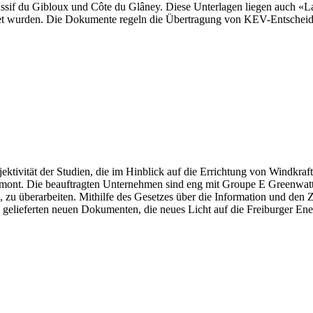
if du Gibloux und Côte du Glâney. Diese Unterlagen liegen auch «La 
hnet wurden. Die Dokumente regeln die Übertragung von KEV-Entschei
ektivität der Studien, die im Hinblick auf die Errichtung von Windkraft
nt. Die beauftragten Unternehmen sind eng mit Groupe E Greenwatt v
ere, zu überarbeiten. Mithilfe des Gesetzes über die Information und
elieferten neuen Dokumenten, die neues Licht auf die Freiburger Ener