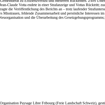
 Gemeinderat zu Effizienzverlust und mehreren Rücktritten. Zwei Unt
Jean-Claude Votta endete in einer Strafanzeige und Vottas Rücktritt; 
agte die Veröffentlichung des Berichts an – trotz laufender Strafunters
iefes Misstrauen, fehlende Zusammenarbeit und persönliche Interessen im
Neuorganisation und die Überarbeitung des Gesetzgebungsprogramms; be
Organisation Paysage Libre Fribourg (Freie Landschaft Schweiz), gestü