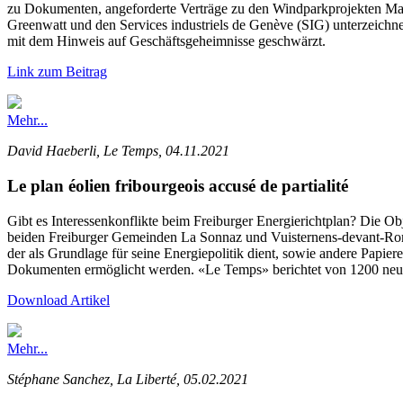
zu Dokumenten, angeforderte Verträge zu den Windparkprojekten Mass
Greenwatt und den Services industriels de Genève (SIG) unterzeic
mit dem Hinweis auf Geschäftsgeheimnisse geschwärzt.
Link zum Beitrag
Mehr...
David Haeberli, Le Temps, 04.11.2021
Le plan éolien fribourgeois accusé de partialité
Gibt es Interessenkonflikte beim Freiburger Energierichtplan? Die Obj
beiden Freiburger Gemeinden La Sonnaz und Vuisternens-devant-Romo
der als Grundlage für seine Energiepolitik dient, sowie andere Papi
Dokumenten ermöglicht werden. «Le Temps» berichtet von 1200 neu g
Download Artikel
Mehr...
Stéphane Sanchez, La Liberté, 05.02.2021