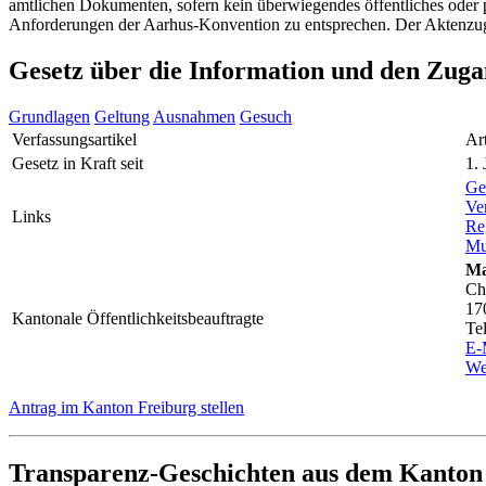
amtlichen Dokumenten, sofern kein überwiegendes öffentliches oder p
Anforderungen der Aarhus-Konvention zu entsprechen. Der Aktenzugan
Gesetz über die Information und den Zug
Grundlagen
Geltung
Ausnahmen
Gesuch
Verfassungsartikel
Ar
Gesetz in Kraft seit
1.
Ge
Ve
Links
Re
Mu
Ma
Ch
17
Kantonale Öffentlichkeitsbeauftragte
Te
E-
We
Antrag im Kanton Freiburg stellen
Transparenz-Geschichten aus dem Kanton