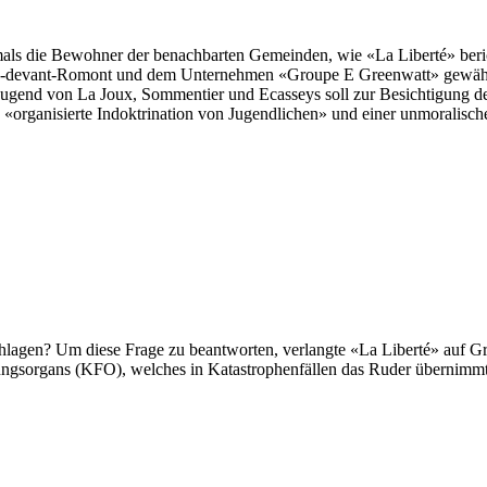
mals die Bewohner der benachbarten Gemeinden, wie «La Liberté» beri
-devant-Romont und dem Unternehmen «Groupe E Greenwatt» gewährt.
ugend von La Joux, Sommentier und Ecasseys soll zur Besichtigung d
«organisierte Indoktrination von Jugendlichen» und einer unmoralische
lagen? Um diese Frage zu beantworten, verlangte «La Liberté» auf Gr
ungsorgans (KFO), welches in Katastrophenfällen das Ruder übernimmt