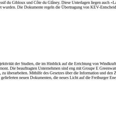
if du Gibloux und Côte du Glâney. Diese Unterlagen liegen auch «La 
hnet wurden. Die Dokumente regeln die Übertragung von KEV-Entschei
ektivität der Studien, die im Hinblick auf die Errichtung von Windkraft
nt. Die beauftragten Unternehmen sind eng mit Groupe E Greenwatt v
ere, zu überarbeiten. Mithilfe des Gesetzes über die Information und
elieferten neuen Dokumenten, die neues Licht auf die Freiburger Ener