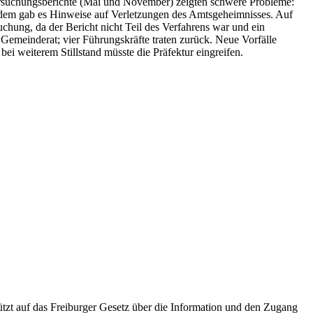
ersuchungsberichte (Mai und November) zeigten schwere Probleme:
zudem gab es Hinweise auf Verletzungen des Amtsgeheimnisses. Auf
uchung, da der Bericht nicht Teil des Verfahrens war und ein
 Gemeinderat; vier Führungskräfte traten zurück. Neue Vorfälle
i weiterem Stillstand müsste die Präfektur eingreifen.
tzt auf das Freiburger Gesetz über die Information und den Zugang