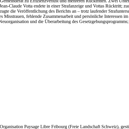
 Gemeinderat zu Effizienzverlust und mehreren Rücktritten. Zwei Unt
Jean-Claude Votta endete in einer Strafanzeige und Vottas Rücktritt; 
agte die Veröffentlichung des Berichts an – trotz laufender Strafunters
iefes Misstrauen, fehlende Zusammenarbeit und persönliche Interessen im
Neuorganisation und die Überarbeitung des Gesetzgebungsprogramms; be
Organisation Paysage Libre Fribourg (Freie Landschaft Schweiz), gestü