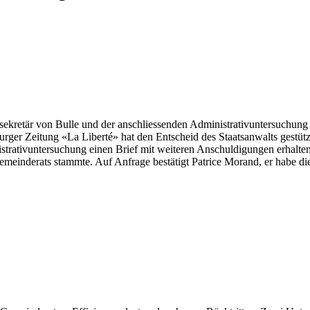
retär von Bulle und der anschliessenden Administrativuntersuchung z
burger Zeitung «La Liberté» hat den Entscheid des Staatsanwalts gestüt
strativuntersuchung einen Brief mit weiteren Anschuldigungen erhalten 
meinderats stammte. Auf Anfrage bestätigt Patrice Morand, er habe di