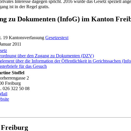
rivates Interesse dagegen spricht. 2016 wurde das Gesetz speziell an
g ist in der Regel gratis.
ang zu Dokumenten (InfoG) im Kanton Frei
t. 19 Kantonsverfassung
Gesetzestext
 Januar 2011
setz
rordnung über den Zugang zu Dokumenten (DZV)
glement über die Information der Öffentlichkeit in Gerichtssachen (I
sterbriefe für das Gesuch
rtine Stoffel
orherrengasse 2
00 Freiburg
l. 026 322 50 08
Mail
bsite
 Freiburg