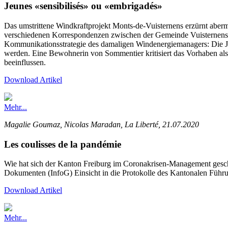
Jeunes «sensibilisés» ou «embrigadés»
Das umstrittene Windkraftprojekt Monts-de-Vuisternens erzürnt aber
verschiedenen Korrespondenzen zwischen der Gemeinde Vuisternens
Kommunikationsstrategie des damaligen Windenergiemanagers: Die J
werden. Eine Bewohnerin von Sommentier kritisiert das Vorhaben als 
beeinflussen.
Download Artikel
Mehr...
Magalie Goumaz, Nicolas Maradan, La Liberté, 21.07.2020
Les coulisses de la pandémie
Wie hat sich der Kanton Freiburg im Coronakrisen-Management gesch
Dokumenten (InfoG) Einsicht in die Protokolle des Kantonalen Führ
Download Artikel
Mehr...