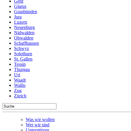
Genf
Glarus
Graubünden
Jura
Luzern
Neuenburg
Nidwalden
Obwalden
Schaffhausen
Schwyz
Solothurn
St. Gallen
Tessin
Thurgau
Uri
Waadt
Wallis
Zug
Zürich
Was wir wollen
Wer wir sind
Unterstützen