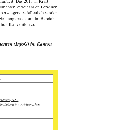
antiert. Das 2011 in Kraft
umenten verleiht allen Personen
berwiegendes öffentliches oder
ziell angepasst, um im Bereich
arhus-Konvention zu
menten (InfoG) im Kanton
t
umenten (DZV)
entlichkeit in Gerichtssachen