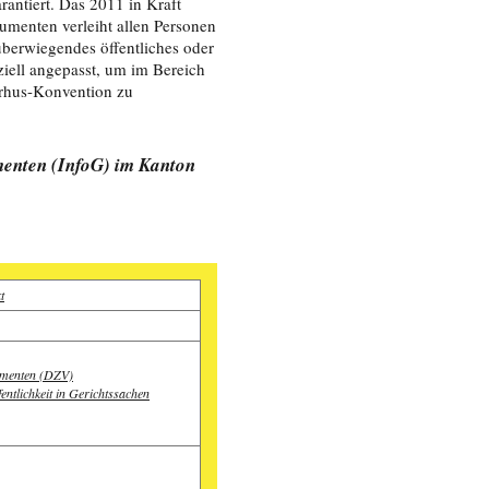
antiert. Das 2011 in Kraft
umenten verleiht allen Personen
berwiegendes öffentliches oder
ziell angepasst, um im Bereich
arhus-Konvention zu
menten (InfoG) im Kanton
t
umenten (DZV)
entlichkeit in Gerichtssachen