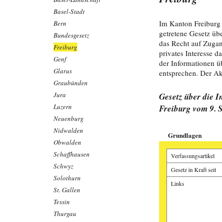
Basel-Stadt
Im Kanton Freiburg 
Bern
getretene Gesetz üb
Bundesgesetz
das Recht auf Zugan
Freiburg
privates Interesse 
Genf
der Informationen 
Glarus
entsprechen. Der Akt
Graubünden
Jura
Gesetz über die 
Luzern
Freiburg vom 9. 
Neuenburg
Nidwalden
Grundlagen
Obwalden
Schaffhausen
Verfassungsartikel
Schwyz
Gesetz in Kraft seit
Solothurn
Links
St. Gallen
Tessin
Thurgau