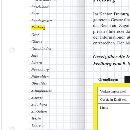
Basel-Stadt
Im Kanton Freiburg 
Bern
getretene Gesetz üb
Bundesgesetz
das Recht auf Zugan
Freiburg
privates Interesse 
Genf
der Informationen 
Glarus
entsprechen. Der Akt
Graubünden
Jura
Gesetz über die 
Luzern
Freiburg vom 9. 
Neuenburg
Nidwalden
Grundlagen
Obwalden
Schaffhausen
Verfassungsartikel
Schwyz
Gesetz in Kraft seit
Solothurn
Links
St. Gallen
Tessin
Thurgau