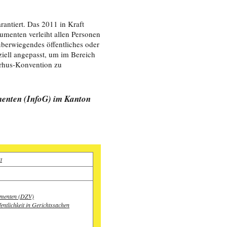
antiert. Das 2011 in Kraft
umenten verleiht allen Personen
berwiegendes öffentliches oder
ziell angepasst, um im Bereich
arhus-Konvention zu
menten (InfoG) im Kanton
t
umenten (DZV)
entlichkeit in Gerichtssachen