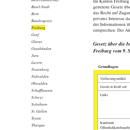
Im Kanton Freiburg 
getretene Gesetz üb
Basel-Stadt
das Recht auf Zugan
Bern
privates Interesse 
Bundesgesetz
der Informationen 
Freiburg
entsprechen. Der Akt
Genf
Glarus
Gesetz über die 
Graubünden
Freiburg vom 9. 
Jura
Luzern
Grundlagen
Neuenburg
Nidwalden
Verfassungsartikel
Obwalden
Gesetz in Kraft seit
Schaffhausen
Links
Schwyz
Solothurn
St. Gallen
Tessin
Kantonale
Thurgau
Öffentlichkeitsbeauftr