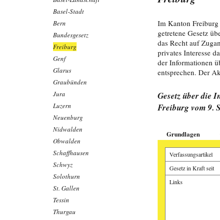
Basel-Stadt
Im Kanton Freiburg 
Bern
getretene Gesetz üb
Bundesgesetz
das Recht auf Zugan
Freiburg
privates Interesse 
Genf
der Informationen 
Glarus
entsprechen. Der Akt
Graubünden
Jura
Gesetz über die 
Luzern
Freiburg vom 9. 
Neuenburg
Nidwalden
Grundlagen
Obwalden
Schaffhausen
Verfassungsartikel
Schwyz
Gesetz in Kraft seit
Solothurn
Links
St. Gallen
Tessin
Thurgau