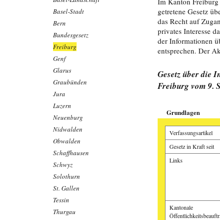
Im Kanton Freiburg 
getretene Gesetz üb
Basel-Stadt
das Recht auf Zugan
Bern
privates Interesse 
Bundesgesetz
der Informationen 
Freiburg
entsprechen. Der Akt
Genf
Glarus
Gesetz über die 
Graubünden
Freiburg vom 9. 
Jura
Luzern
Grundlagen
Neuenburg
Nidwalden
Verfassungsartikel
Obwalden
Gesetz in Kraft seit
Schaffhausen
Links
Schwyz
Solothurn
St. Gallen
Tessin
Kantonale
Thurgau
Öffentlichkeitsbeauftr