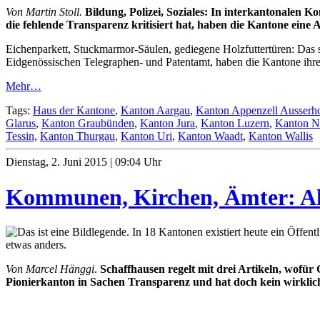
Von Martin Stoll.
Bildung, Polizei, Soziales: In interkantonalen 
die fehlende Transparenz kritisiert hat, haben die Kantone eine A
Eichenparkett, Stuckmarmor-Säulen, gediegene Holzfuttertüren: Das s
Eidgenössischen Telegraphen- und Patentamt, haben die Kantone ihre M
Mehr…
Tags:
Haus der Kantone
,
Kanton Aargau
,
Kanton Appenzell Ausserh
Glarus
,
Kanton Graubünden
,
Kanton Jura
,
Kanton Luzern
,
Kanton N
Tessin
,
Kanton Thurgau
,
Kanton Uri
,
Kanton Waadt
,
Kanton Wallis
Dienstag, 2. Juni 2015 | 09:04 Uhr
Kommunen, Kirchen, Ämter: Ak
In 18 Kantonen existiert heute ein Öffentli
etwas anders.
Von Marcel Hänggi
.
Schaffhausen regelt mit drei Artikeln, wofür
Pionierkanton in Sachen Transparenz und hat doch kein wirkliche