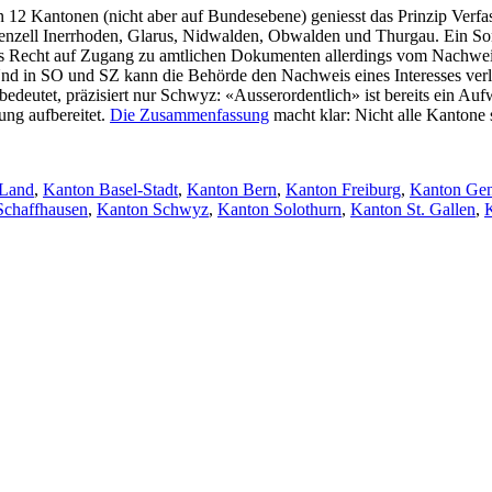
n 12 Kantonen (nicht aber auf Bundesebene) geniesst das Prinzip Verf
nzell Inerrhoden, Glarus, Nidwalden, Obwalden und Thurgau. Ein Son
das Recht auf Zugang zu amtlichen Dokumenten allerdings vom Nachweis
t. Und in SO und SZ kann die Behörde den Nachweis eines Interesses v
deutet, präzisiert nur Schwyz: «Ausserordentlich» ist bereits ein Aufw
ung aufbereitet.
Die Zusammenfassung
macht klar: Nicht alle Kantone 
-Land
,
Kanton Basel-Stadt
,
Kanton Bern
,
Kanton Freiburg
,
Kanton Ge
Schaffhausen
,
Kanton Schwyz
,
Kanton Solothurn
,
Kanton St. Gallen
,
K