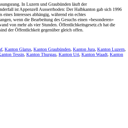
assungsrang. In Luzern und Graubünden läuft der
derfall ist Appenzell Ausserrhoden: Der Halbkanton gab sich 1996
 eines Interesses abhängig, während ein echtes
erlangen, wenn die Bearbeitung des Gesuchs einen «besonderen»
and von mehr als vier Stunden. Öffentlichkeitsgesetz.ch hat die
sind der Öffentlichkeit gegenüber gleich offen.
nf
,
Kanton Glarus
,
Kanton Graubünden
,
Kanton Jura
,
Kanton Luzern
,
anton Tessin
,
Kanton Thurgau
,
Kanton Uri
,
Kanton Waadt
,
Kanton