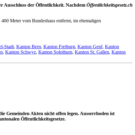
ter Ausschluss der Öffentlichkeit. Nachdem
Öffentlichkeitsgesetz.ch
us. 400 Meter vom Bundeshaus entfernt, im ehemaligen
l-Stadt
,
Kanton Bern
,
Kanton Freiburg
,
Kanton Genf
,
Kanton
en
,
Kanton Schwyz
,
Kanton Solothurn
,
Kanton St. Gallen
,
Kanton
 die Gemeinden Akten nicht offen legen. Ausserrhoden ist
ntonalen Öffentlichkeitsgesetze.