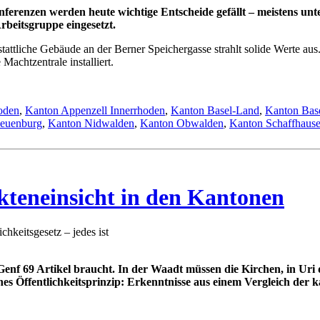
Konferenzen werden heute wichtige Entscheide gefällt – meistens un
rbeitsgruppe eingesetzt.
tattliche Gebäude an der Berner Speichergasse strahlt solide Werte a
achtzentrale installiert.
oden
,
Kanton Appenzell Innerrhoden
,
Kanton Basel-Land
,
Kanton Base
euenburg
,
Kanton Nidwalden
,
Kanton Obwalden
,
Kanton Schaffhaus
teneinsicht in den Kantonen
chkeitsgesetz – jedes ist
 Genf 69 Artikel braucht. In der Waadt müssen die Kirchen, in Uri
s Öffentlichkeitsprinzip: Erkenntnisse aus einem Vergleich der ka