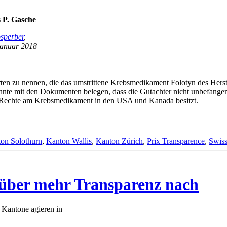
 P. Gasche
osperber
,
Januar 2018
en zu nennen, die das umstrittene Krebsmedikament Folotyn des Herst
onnte mit den Dokumenten belegen, dass die Gutachter nicht unbefangen
die Rechte am Krebsmedikament in den USA und Kanada besitzt.
on Solothurn
,
Kanton Wallis
,
Kanton Zürich
,
Prix Transparence
,
Swis
über mehr Transparenz nach
Kantone agieren in