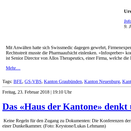
Urs
Inf
9. 
Mit Anwälten hatte sich Swissmedic dagegen gewehrt, Firmenexpert
Rechtsstreit musste die Pharmaaufsicht einlenken. «Infospreber» k
ist Senior Director von Allos Therapeutics, einer Firma, welche 
Mehr…
Tags:
BFE
,
GS-VBS
,
Kanton Graubünden
,
Kanton Neuenburg
,
Kant
Freitag, 23. Februar 2018 | 19:10 Uhr
Das «Haus der Kantone» denkt 
Keine Regeln für den Zugang zu Dokumenten: Die Konferenzen der 
einer Dunkelkammer. (Foto: Keystone/Lukas Lehmann)