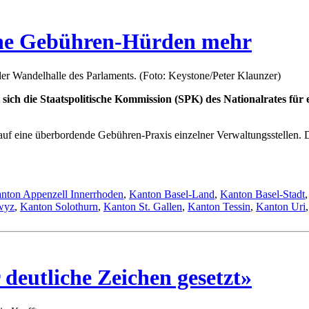
ine Gebühren-Hürden mehr
der Wandelhalle des Parlaments. (Foto: Keystone/Peter Klaunzer)
t sich die Staatspolitische Kommission (SPK) des Nationalrates 
uf eine überbordende Gebühren-Praxis einzelner Verwaltungsstellen. D
nton Appenzell Innerrhoden
,
Kanton Basel-Land
,
Kanton Basel-Stadt
wyz
,
Kanton Solothurn
,
Kanton St. Gallen
,
Kanton Tessin
,
Kanton Uri
eutliche Zeichen gesetzt»