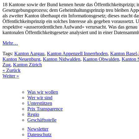
18 Kantone sowie der Bund kennen heute das Öffentlichkeitsprizip; i
Gesetzgebungsprozess; dem Geheimhaltungsprinzip treu bleiben Appe
als zweiter Kanton überhaupt ein Informationsgesetz; dieses macht 
Öffentlichkeitsprinzip ein solches Interesse als gegeben voraussetz
respektive «ausserordentlichen Aufwand» verursacht. Was das genau be
kantonalen Öffentlichkeitsgesetze analysiert und in einer Datensamml
Mehr…
Tags:
Kanton Aargau
,
Kanton Appenzell Innerrhoden
,
Kanton Basel
Kanton Neuenburg
,
Kanton Nidwalden
,
Kanton Obwalden
,
Kanton 
Zug
,
Kanton Zürich
« Zurück
Weiter »
Was wir wollen
Wer wir sind
Unterstützen
Prix Transparence
Regio
Geschäftsstelle
Newsletter
Datenschutz