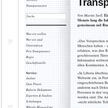
Transp
Transparenztest
Ei
Von Martin Stoll.
Monate lang die In
gemeinsam mit Rus
Was wir wollen
Wer wir sind
«Das Versprechen is
Unterstützen
Menschen haben – a
erfahren, was ihre 
Prix Transparence
geschlossenen Türen
Regio
Information weltwei
Geschäftsstelle
allen Kontinenten A
Service:
«In Liberia überbra
Webseite ein, in Por
Jusline
eingeschriebenen Bri
Gute Praxis
anderem nach Dokume
Befreite Dokumente
Personen in den ve
Experten & Studien
worden sind. Die Ant
Schulungen
«nicht nützliche Tei
Whistle-Blower-Line