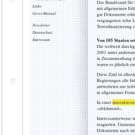
Das Bundesamt für J
Links
mit allgemeinen Er
Gever-Manual
gar Dokumente erhiel
vergangenen zehn Ja
Newsletter
Terrorfinanzierung 
Datenschutz
Impressum
Von 105 Staaten se
Die weltweit durchg
2001 unter anderem
in Zusammenhang mi
waren es jährlich ei
Diese Zahl ist aller
Regierungen alle Inf
antworteten nur teil
in allgemeiner Form
In einer
interaktive
«ablehnend».
Interessanterweise s
reagierten. Guatema
Dokumente nach zehn