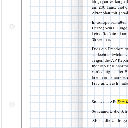
hingegen verlangte 
um 200 Tage, und da
Aktenblatt mit gerad
In Europa schnitten
Herzegovina. Hinge
keine Reaktion kam 
Slowenien.
Dass ein Freedom of
schlecht entwickelte
zeigen die AP-Repor
Inders Satbir Sharma.
verdächtigt ist der 
in einem neuen Gese
Frau untersucht hab
So testete AP:
Das K
So reagierte die Sc
AP hat die Umfrage