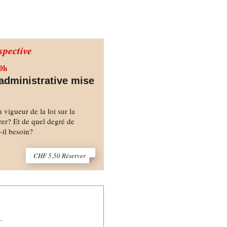
pective
0h
administrative mise
 vigueur de la loi sur la
irer? Et de quel degré de
-il besoin?
CHF 5.50 Réserver
.