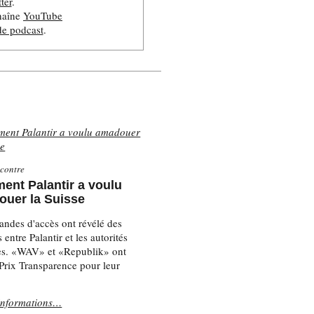
ter
.
chaîne
YouTube
de podcast
.
contre
nt Palantir a voulu
uer la Suisse
ndes d'accès ont révélé des
 entre Palantir et les autorités
es. «WAV» et «Republik» ont
 Prix Transparence pour leur
informations…