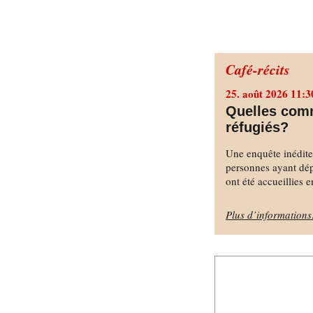
Café-récits
25. août 2026 11:3
Quelles comm
réfugiés?
Une enquête inédit
personnes ayant dé
ont été accueillies 
Plus d’information