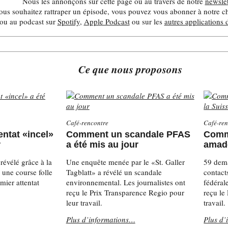
Nous les annonçons sur cette page ou au travers de notre
newslet
vous souhaitez rattraper un épisode, vous pouvez vous abonner à notre 
ou au podcast sur
Spotify
,
Apple Podcast
ou sur les
autres applications 
Ce que nous proposons
Café-rencontre
Café-ren
ntat «incel»
Comment un scandale PFAS
Comme
r
a été mis au jour
amado
révélé grâce à la
Une enquête menée par le «St. Galler
59 dema
: une course folle
Tagblatt» a révélé un scandale
contacts
mier attentat
environnemental. Les journalistes ont
fédéral
reçu le Prix Transparence Regio pour
reçu le
leur travail.
travail.
Plus d’informations…
Plus d’