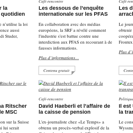
Café-rencontre
Café-ren
r la
Les dessous de l’enquête
Les 
 quotidien
internationale sur les PFAS
arrac
n’utilise la loi
En collaboration avec des médias
Le jour
rence aussi
européens, la SRF a révélé comment
obtenir
di Studer,
l'industrie s'est battue contre une
coopéra
interdiction aux PFAS en recourant à de
Frontex
fausses informations.
Plus d’
Plus d’informations…
Contenu gratuit
Conte
Café-rencontre
Politiqu
na Ritscher
David Haeberli et l’affaire de
Il es
 de MSC
la caisse de pension
la tr
ion sur la Suisse
L'ex-journaliste chez «Le Temps» a
Le cons
 lui serait
obtenu un procès-verbal explosif de la
Wyssman