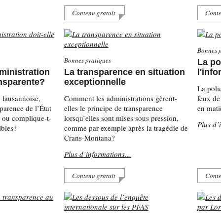
Contenu gratuit
Conte
Bonnes p
Bonnes pratiques
La pol
dministration
La transparence en situation
l'inf
ansparente?
exceptionnelle
La poli
 lausannoise,
Comment les administrations gèrent-
feux de 
sparence de l’État
elles le principe de transparence
en mati
s ou complique-t-
lorsqu’elles sont mises sous pression,
Plus d’
ibles?
comme par exemple après la tragédie de
Crans-Montana?
Plus d’informations…
Contenu gratuit
Conte