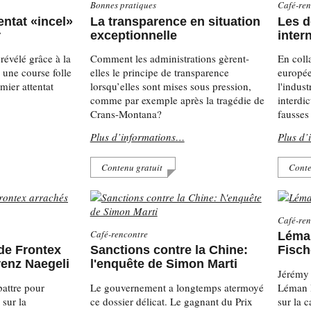
Bonnes pratiques
Café-ren
ntat «incel»
La transparence en situation
Les d
r
exceptionnelle
inter
révélé grâce à la
Comment les administrations gèrent-
En coll
: une course folle
elles le principe de transparence
europée
mier attentat
lorsqu’elles sont mises sous pression,
l'indust
comme par exemple après la tragédie de
interdi
Crans-Montana?
fausses
Plus d’informations…
Plus d’
Contenu gratuit
Conte
Café-ren
Café-rencontre
Léman
de Frontex
Sanctions contre la Chine:
Fisch
renz Naegeli
l'enquête de Simon Marti
Jérémy 
battre pour
Le gouvernement a longtemps atermoyé
Léman B
sur la
ce dossier délicat. Le gagnant du Prix
sur la 