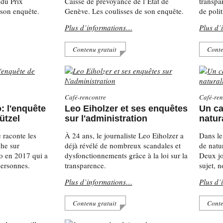
 du Prix
Caisse de prévoyance de l’État de
transpa
 son enquête.
Genève. Les coulisses de son enquête.
de poli
Plus d’informations…
Plus d’
Contenu gratuit
Conte
Café-rencontre
Café-ren
 l'enquête
Leo Eiholzer et ses enquêtes
Un ca
ützel
sur l'administration
natur
 raconte les
À 24 ans, le journaliste Leo Eiholzer a
Dans le
che sur
déjà révélé de nombreux scandales et
de natu
o en 2017 qui a
dysfonctionnements grâce à la loi sur la
Deux jo
personnes.
transparence.
sujet, 
Plus d’informations…
Plus d’
Contenu gratuit
Conte