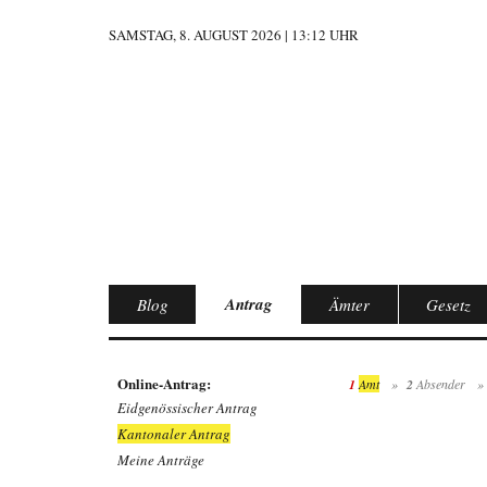
SAMSTAG, 8. AUGUST 2026 | 13:12 UHR
Antrag
Blog
Ämter
Gesetz
Online-Antrag:
1
Amt
»
2
Absender
»
Eidgenössischer Antrag
Kantonaler Antrag
Meine Anträge